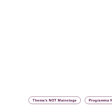
Hoofdthema woensdag 22 januari 2025
NOT Mainsta
Thema's NOT Mainstage
Programma 