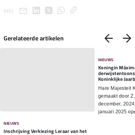
DEEL
Gerelateerde artikelen
NIEUWS
Koningin Máxima
der­wijs­ten­toon­
Koninklijke Jaar
Hare Majesteit
gemaakt door Z.
december, 2024
januari 2025 o
NIEUWS
In­schrij­ving Verkiezing Leraar van het