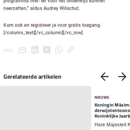
programma met- en voor het onderwijs kunnen
neerzetten,” aldus Audrey Wilschut.
Kom ook en registreer je voor gratis toegang
.
[/column_text][/vc_column][/vc_row]
DEEL
Gerelateerde artikelen
NIEUWS
Koningin Máxima
der­wijs­ten­toon­
Koninklijke Jaar
Hare Majesteit